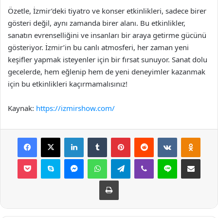
Özetle, İzmir’deki tiyatro ve konser etkinlikleri, sadece birer
gösteri değil, aynı zamanda birer alanı. Bu etkinlikler,
sanatın evrenselliğini ve insanları bir araya getirme gücünü
gösteriyor. İzmir’in bu canlı atmosferi, her zaman yeni
keşifler yapmak isteyenler için bir fırsat sunuyor. Sanat dolu
gecelerde, hem eğlenip hem de yeni deneyimler kazanmak
için bu etkinlikleri kaçırmamalısınız!
Kaynak:
https://izmirshow.com/
Facebook
X
LinkedIn
Tumblr
Pinterest
Reddit
VKontakte
Odnok
Pocket
Skype
Messenger
WhatsApp
Telegram
Viber
Line
E-Posta ile payla
Yazdır