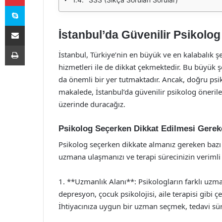
Skype
E-Posta ile paylaş
İstanbul’da Güvenilir Psikolog
Yazdır
İstanbul, Türkiye’nin en büyük ve en kalabalık şeh
hizmetleri ile de dikkat çekmektedir. Bu büyük ş
da önemli bir yer tutmaktadır. Ancak, doğru ps
makalede, İstanbul’da güvenilir psikolog önerile
üzerinde duracağız.
Psikolog Seçerken Dikkat Edilmesi Gerek
Psikolog seçerken dikkate almanız gereken bazı
uzmana ulaşmanızı ve terapi sürecinizin verimli 
1. **Uzmanlık Alanı**: Psikologların farklı uzma
depresyon, çocuk psikolojisi, aile terapisi gibi 
İhtiyacınıza uygun bir uzman seçmek, tedavi süre