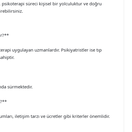
, psikoterapi süreci kişisel bir yolculuktur ve doğru
ebilirsiniz.
ir?**
terapi uygulayan uzmanlardır. Psikiyatristler ise tıp
ahiptir.
ında sürmektedir.
r?**
arı, iletişim tarzı ve ücretler gibi kriterler önemlidir.