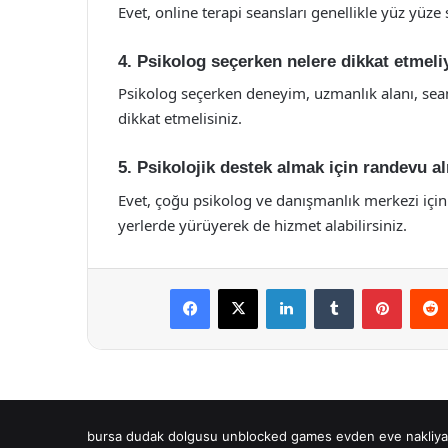
Evet, online terapi seansları genellikle yüz yüz
4. Psikolog seçerken nelere dikkat etmel
Psikolog seçerken deneyim, uzmanlık alanı, seans
dikkat etmelisiniz.
5. Psikolojik destek almak için randevu 
Evet, çoğu psikolog ve danışmanlık merkezi iç
yerlerde yürüyerek de hizmet alabilirsiniz.
Facebook
X
LinkedIn
Tumblr
Pintere
bursa dudak dolgusu
unblocked games
evden eve nakliya