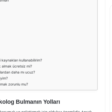
umları
 kaynakları kullanabilirim?
k almak ücretsiz mi?
slardan daha mı ucuz?
iyim?
almak zorunlu mu?
kolog Bulmanın Yolları
ı korumak ve geliştirmek için oldukça önemlidir. Ancak,