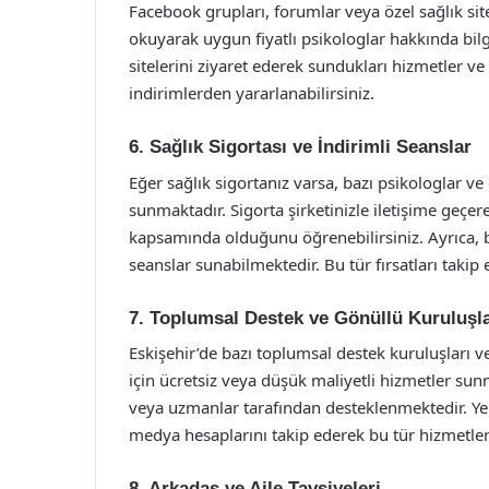
Facebook grupları, forumlar veya özel sağlık site
okuyarak uygun fiyatlı psikologlar hakkında bilgi
sitelerini ziyaret ederek sundukları hizmetler ve
indirimlerden yararlanabilirsiniz.
6. Sağlık Sigortası ve İndirimli Seanslar
Eğer sağlık sigortanız varsa, bazı psikologlar 
sunmaktadır. Sigorta şirketinizle iletişime geçe
kapsamında olduğunu öğrenebilirsiniz. Ayrıca, ba
seanslar sunabilmektedir. Bu tür fırsatları takip 
7. Toplumsal Destek ve Gönüllü Kuruluşl
Eskişehir’de bazı toplumsal destek kuruluşları v
için ücretsiz veya düşük maliyetli hizmetler sun
veya uzmanlar tarafından desteklenmektedir. Yer
medya hesaplarını takip ederek bu tür hizmetlerd
8. Arkadaş ve Aile Tavsiyeleri