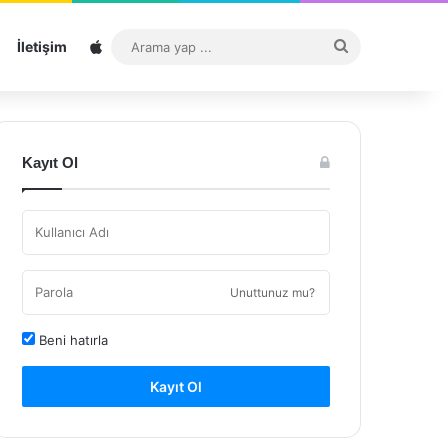
Sitemap
Arama
İletişim
yap
...
Kayıt Ol
Unuttunuz mu?
Beni hatırla
Kayıt Ol