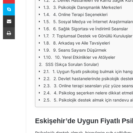
2. Devlet Hastaneleri ve Kamu Sağlık Kur
Skype
3. Psikolojik Danışmanlık Merkezleri
4. Online Terapi Seçenekleri
E-Posta ile paylaş
5. Sosyal Medya ve İnternet Araştırmaları
Yazdır
6. Sağlık Sigortası ve İndirimli Seanslar
7. Toplumsal Destek ve Gönüllü Kuruluşlar
8. Arkadaş ve Aile Tavsiyeleri
9. Seans Sayısını Düşürmek
10. Yerel Etkinlikler ve Atölyeler
SSS (Sıkça Sorulan Sorular)
1. Uygun fiyatlı psikolog bulmak için hangi
2. Devlet hastanelerinde psikolojik deste
3. Online terapi seansları yüz yüze sean
4. Psikolog seçerken nelere dikkat etmel
5. Psikolojik destek almak için randevu 
Eskişehir’de Uygun Fiyatlı Psi
Psikolojik destek almak, bireylerin ruh sağlığın