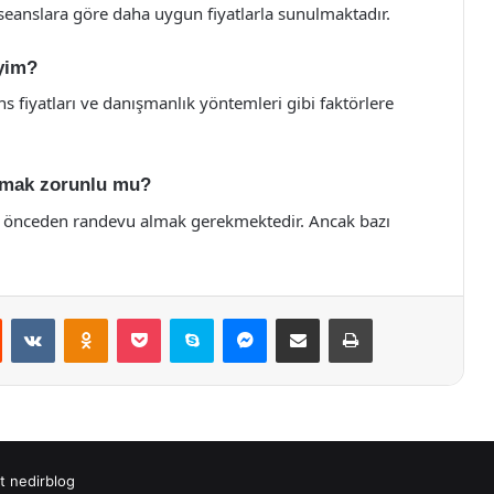
e seanslara göre daha uygun fiyatlarla sunulmaktadır.
iyim?
 fiyatları ve danışmanlık yöntemleri gibi faktörlere
almak zorunlu mu?
in önceden randevu almak gerekmektedir. Ancak bazı
st
Reddit
VKontakte
Odnoklassniki
Pocket
Skype
Messenger
E-Posta ile paylaş
Yazdır
t
nedirblog