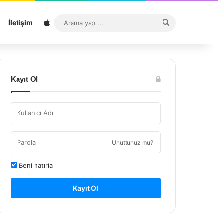
Sitemap
Arama
İletişim
yap
...
Kayıt Ol
Unuttunuz mu?
Beni hatırla
Kayıt Ol