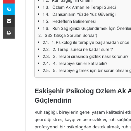
Ruh Sağlığının Önemi
Skype
Özlem Ak Arman ile Terapi Süreci
Danışanların Yüzde Yüz Güvenliği
E-Posta ile paylaş
Hedeflerin Belirlenmesi
Yazdır
Ruh Sağlığınızı Güçlendirmek İçin Önerile
SSS (Sıkça Sorulan Sorular)
1. Psikolog ile terapiye başlamadan önce
2. Terapi süreci ne kadar sürer?
3. Terapi sırasında gizlilik nasıl korunur?
4. Terapiye kimler katılabilir?
5. Terapiye gitmek için bir sorun olmam g
Eskişehir Psikolog Özlem Ak A
Güçlendirin
Ruh sağlığı, bireylerin genel yaşam kalitesini 
getirdiği stres, kaygı ve belirsizlikler, ruh sağlı
profesyonel bir psikologdan destek almak, ruh s