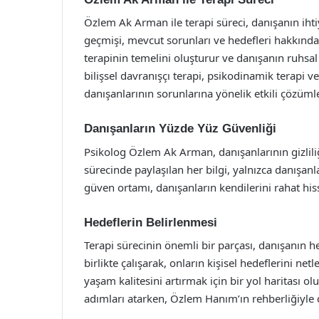
Özlem Ak Arman ile terapi süreci, danışanın ihtiya
geçmişi, mevcut sorunları ve hedefleri hakkında
terapinin temelini oluşturur ve danışanın ruhs
bilişsel davranışçı terapi, psikodinamik terapi v
danışanlarının sorunlarına yönelik etkili çözüml
Danışanların Yüzde Yüz Güvenliği
Psikolog Özlem Ak Arman, danışanlarının gizlil
sürecinde paylaşılan her bilgi, yalnızca danışanl
güven ortamı, danışanların kendilerini rahat hisse
Hedeflerin Belirlenmesi
Terapi sürecinin önemli bir parçası, danışanın h
birlikte çalışarak, onların kişisel hedeflerini net
yaşam kalitesini artırmak için bir yol haritası ol
adımları atarken, Özlem Hanım’ın rehberliğiyle d