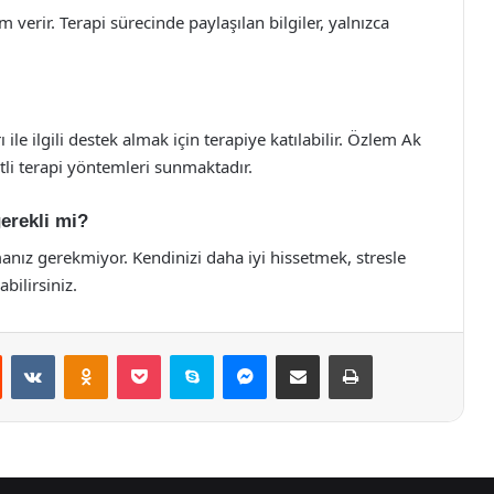
 verir. Terapi sürecinde paylaşılan bilgiler, yalnızca
ile ilgili destek almak için terapiye katılabilir. Özlem Ak
itli terapi yöntemleri sunmaktadır.
erekli mi?
manız gerekmiyor. Kendinizi daha iyi hissetmek, stresle
bilirsiniz.
st
Reddit
VKontakte
Odnoklassniki
Pocket
Skype
Messenger
E-Posta ile paylaş
Yazdır