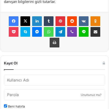
danışan bilgilerini gizli tutarlar.
Facebook
X
LinkedIn
Tumblr
Pinterest
Reddit
VKontakte
Odnok
Pocket
Skype
Messenger
WhatsApp
Telegram
Viber
Line
E-Posta ile payla
Yazdır
Kayıt Ol
Unuttunuz mu?
Beni hatırla