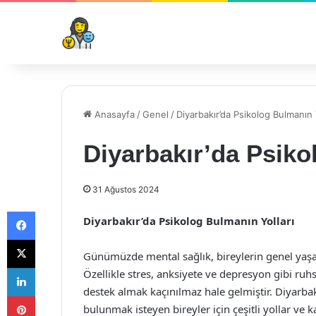
Anasayfa
/
Genel
/
Diyarbakır’da Psikolog Bulmanın Y
Diyarbakır’da Psiko
31 Ağustos 2024
Facebook
Diyarbakır’da Psikolog Bulmanın Yolları
X
Günümüzde mental sağlık, bireylerin genel yaşa
LinkedIn
Özellikle stres, anksiyete ve depresyon gibi ruhs
destek almak kaçınılmaz hale gelmiştir. Diyarbak
Pinterest
bulunmak isteyen bireyler için çeşitli yollar ve