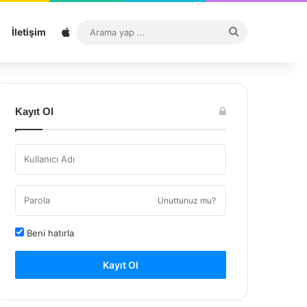
Sitemap
Arama
İletişim
yap
...
Kayıt Ol
Unuttunuz mu?
Beni hatırla
Kayıt Ol