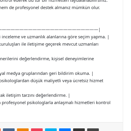
ntrol ederek bu tür bir hizmetten faydalanabilirsiniz.
 hem de profesyonel destek almanız mümkün olur.
———————————————————————|
ini inceleme ve uzmanlık alanlarına göre seçim yapma. |
 kuruluşları ile iletişime geçerek mevcut uzmanları
nerilerini değerlendirme, kişisel deneyimlerine
osyal medya gruplarından geri bildirim okuma. |
 psikologlardan düşük maliyetli veya ücretsiz hizmet
 iletişim tarzını değerlendirme. |
 profesyonel psikologlarla anlaşmalı hizmetleri kontrol
st
Reddit
VKontakte
Odnoklassniki
Pocket
Skype
Messenger
E-Posta ile paylaş
Yazdır