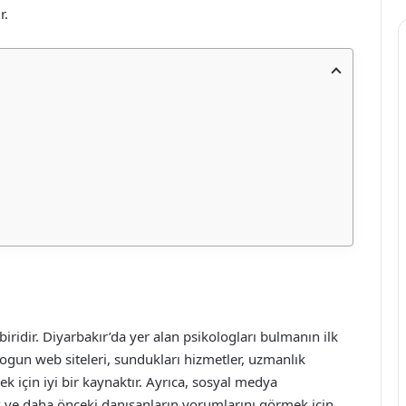
r.
biridir. Diyarbakır’da yer alan psikologları bulmanın ilk
logun web siteleri, sundukları hizmetler, uzmanlık
mek için iyi bir kaynaktır. Ayrıca, sosyal medya
k ve daha önceki danışanların yorumlarını görmek için