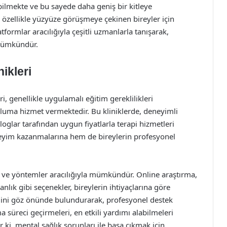
bilmekte ve bu sayede daha geniş bir kitleye
özellikle yüzyüze görüşmeye çekinen bireyler için
atformlar aracılığıyla çeşitli uzmanlarla tanışarak,
 mümkündür.
ikleri
i, genellikle uygulamalı eğitim gereklilikleri
opluma hizmet vermektedir. Bu kliniklerde, deneyimli
glar tarafından uygun fiyatlarla terapi hizmetleri
neyim kazanmalarına hem de bireylerin profesyonel
r ve yöntemler aracılığıyla mümkündür. Online araştırma,
lık gibi seçenekler, bireylerin ihtiyaçlarına göre
mini göz önünde bulundurarak, profesyonel destek
 süreci geçirmeleri, en etkili yardımı alabilmeleri
 ki, mental sağlık sorunları ile başa çıkmak için