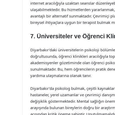
internet aracılığıyla uzaktan seanslar düzenleye
ulaşabilmektedir. Bu hizmetlerden yararlanmak, 
avantajlı bir alternatif sunmaktadır. Çevrimiçi pl
bireysel ihtiyaçlara uygun bir terapist bulmak
7.
Üniversiteler ve Öğrenci Klin
Diyarbakır’daki üniversitelerin psikoloji bölümler
doğrultusunda, öğrenci klinikleri aracılığıyla t
akademisyenler gözetiminde olan öğrenci psikolo
sunulmaktadır. Bu, hem öğrencilerin pratik de
yardıma ulaşmalarına olanak tanır.
Diyarbakır’da psikolog bulmak, çeşitli kaynakla
hastaneler, yerel uzamanlar ve çevrimiçi danışman
değişiklik göstermektedir. Mental sağlığın öne
arayışında bulunan bireylerin doğru bir araştırma
açısından kritik öneme sahiptir. Unutulmamalıdır