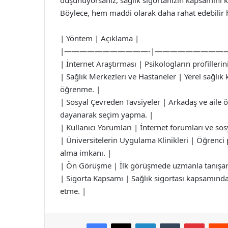
düşünüyorsanız, sağlık sigortanızın kapsamını ko
Böylece, hem maddi olarak daha rahat edebilir
| Yöntem | Açıklama |
|———————————-|—————————
| İnternet Araştırması | Psikologların profiller
| Sağlık Merkezleri ve Hastaneler | Yerel sağlık
öğrenme. |
| Sosyal Çevreden Tavsiyeler | Arkadaş ve aile ö
dayanarak seçim yapma. |
| Kullanıcı Yorumları | İnternet forumları ve s
| Üniversitelerin Uygulama Klinikleri | Öğrenci
alma imkanı. |
| Ön Görüşme | İlk görüşmede uzmanla tanışarak
| Sigorta Kapsamı | Sağlık sigortası kapsamında
etme. |
Facebook
X
LinkedIn
Tumblr
Pintere