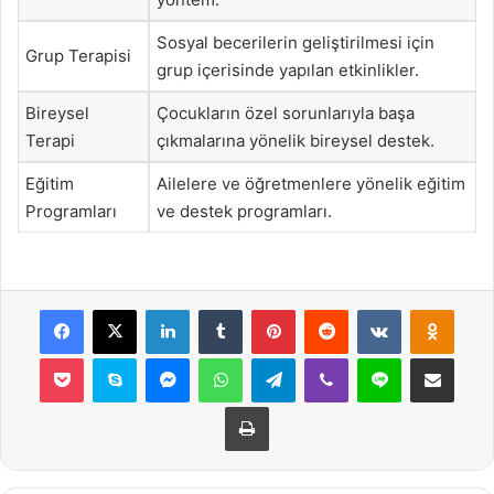
Sosyal becerilerin geliştirilmesi için
Grup Terapisi
grup içerisinde yapılan etkinlikler.
Bireysel
Çocukların özel sorunlarıyla başa
Terapi
çıkmalarına yönelik bireysel destek.
Eğitim
Ailelere ve öğretmenlere yönelik eğitim
Programları
ve destek programları.
Facebook
X
LinkedIn
Tumblr
Pinterest
Reddit
VKontakte
Odnok
Pocket
Skype
Messenger
WhatsApp
Telegram
Viber
Line
E-Posta ile payla
Yazdır