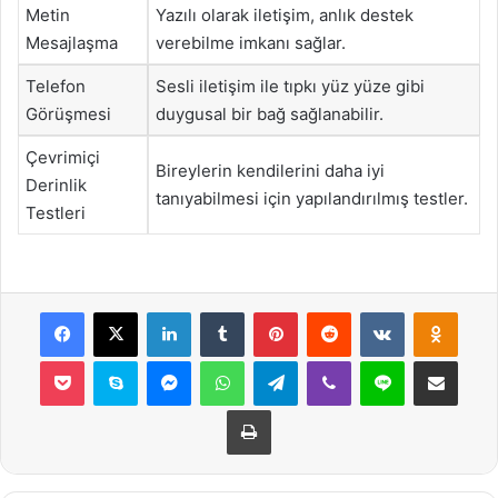
Metin
Yazılı olarak iletişim, anlık destek
Mesajlaşma
verebilme imkanı sağlar.
Telefon
Sesli iletişim ile tıpkı yüz yüze gibi
Görüşmesi
duygusal bir bağ sağlanabilir.
Çevrimiçi
Bireylerin kendilerini daha iyi
Derinlik
tanıyabilmesi için yapılandırılmış testler.
Testleri
Facebook
X
LinkedIn
Tumblr
Pinterest
Reddit
VKontakte
Odnok
Pocket
Skype
Messenger
WhatsApp
Telegram
Viber
Line
E-Posta ile payla
Yazdır