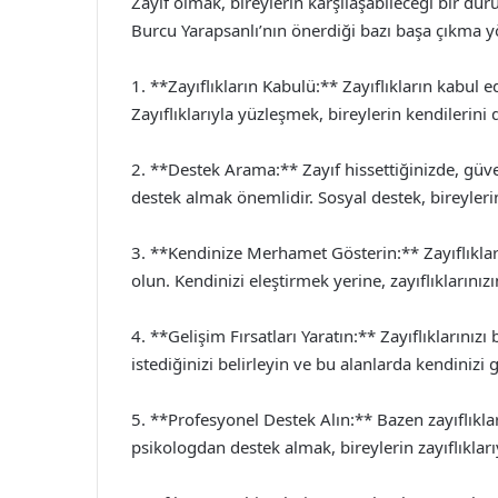
Zayıf olmak, bireylerin karşılaşabileceği bir
Burcu Yarapsanlı’nın önerdiği bazı başa çıkma y
1. **Zayıflıkların Kabulü:** Zayıflıkların kabul ed
Zayıflıklarıyla yüzleşmek, bireylerin kendilerini
2. **Destek Arama:** Zayıf hissettiğinizde, güv
destek almak önemlidir. Sosyal destek, bireyleri
3. **Kendinize Merhamet Gösterin:** Zayıflıklar
olun. Kendinizi eleştirmek yerine, zayıflıklarınız
4. **Gelişim Fırsatları Yaratın:** Zayıflıklarınız
istediğinizi belirleyin ve bu alanlarda kendinizi 
5. **Profesyonel Destek Alın:** Bazen zayıflıkl
psikologdan destek almak, bireylerin zayıflıkları