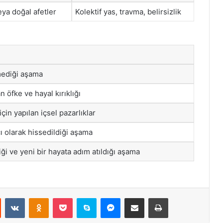
eya doğal afetler
Kolektif yas, travma, belirsizlik
mediği aşama
 öfke ve hayal kırıklığı
in yapılan içsel pazarlıklar
ı olarak hissedildiği aşama
ği ve yeni bir hayata adım atıldığı aşama
st
Reddit
VKontakte
Odnoklassniki
Pocket
Skype
Messenger
E-Posta ile paylaş
Yazdır