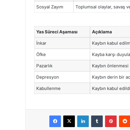
Sosyal Zayım
Toplumsal olaylar, savaş v
Yas Süreci Aşaması
Açıklama
İnkar
Kaybın kabul edil
Öfke
Kayba karşı duyulan
Pazarlık
Kaybın önlenmesi iç
Depresyon
Kaybın derin bir ac
Kabullenme
Kaybın kabul edildi
Facebook
X
LinkedIn
Tumblr
Pintere