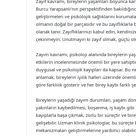
Zayıf kavramı, bireylerin yaşamları boyunca kar
Burcu Yarapsanlı’nın perspektifinden bakıldığında
geliştirmeleri ve psikolojik sağlıklarını korumalar
olmanın doğal bir parçasıdır ve bu zayıflıklarla 
olanak tanır. Zayıflıklarınızı kabul edin, kendi
çekinmeyin. Unutmayın ki zayıf olmak, güçlü ol
Zayım kavramı, psikoloji alanında bireylerin yaş
etkilerin incelenmesinde önemli bir yere sahiptir
duygusal ve psikolojik kayıpları da kapsar. Bu 
anlamak, bireylerin iyilik halleri üzerinde önemli 
göre farklılık gösterir ve her birey kaybı farklı ş
Bireylerin yaşadığı zayım durumları, yaşam döng
yakınların kaybedilmesi, boşanma, iş kaybı gibi d
kayıplarla başa çıkmak, zorlu bir süreçtir ve birey
gelişebilir. Uzman klinik psikologlar, bu süreçte
mekanizmaları geliştirmelerine yardımcı olabilir