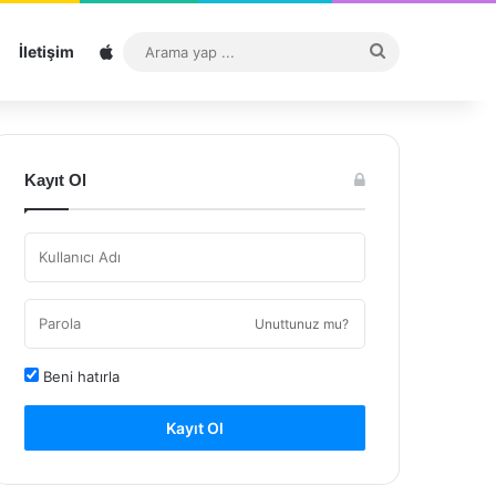
Sitemap
Arama
İletişim
yap
...
Kayıt Ol
Unuttunuz mu?
Beni hatırla
Kayıt Ol