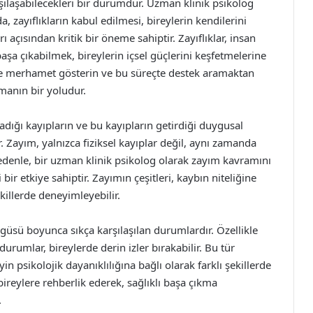
şılaşabilecekleri bir durumdur. Uzman klinik psikolog
, zayıflıkların kabul edilmesi, bireylerin kendilerini
ı açısından kritik bir öneme sahiptir. Zayıflıklar, insan
başa çıkabilmek, bireylerin içsel güçlerini keşfetmelerine
nize merhamet gösterin ve bu süreçte destek aramaktan
manın bir yoludur.
adığı kayıpların ve bu kayıpların getirdiği duygusal
. Zayım, yalnızca fiziksel kayıplar değil, aynı zamanda
nedenle, bir uzman klinik psikolog olarak zayım kavramını
bir etkiye sahiptir. Zayımın çeşitleri, kaybın niteliğine
ekillerde deneyimleyebilir.
üsü boyunca sıkça karşılaşılan durumlardır. Özellikle
urumlar, bireylerde derin izler bırakabilir. Bu tür
in psikolojik dayanıklılığına bağlı olarak farklı şekillerde
 bireylere rehberlik ederek, sağlıklı başa çıkma
.