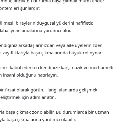
 durumdur, ancak bu durumla başa çıkmak mümkündür.
öntemleri şunlardır:
ilmesi, bireylerin duygusal yüklerini hafifletir.
 daha iyi anlamalarına yardımcı olur.
endiğiniz arkadaşlarınızdan veya aile üyelerinizden
n zayıflıklarıyla başa çıkmalarında büyük rol oynar.
ınızı kabul ederken kendinize karşı nazik ve merhametli
ın insani olduğunu hatırlayın.
ı bir fırsat olarak görün. Hangi alanlarda gelişmek
geliştirmek için adımlar atın.
arla başa çıkmak zor olabilir. Bu durumlarda bir uzman
yla başa çıkmalarına yardımcı olabilir.