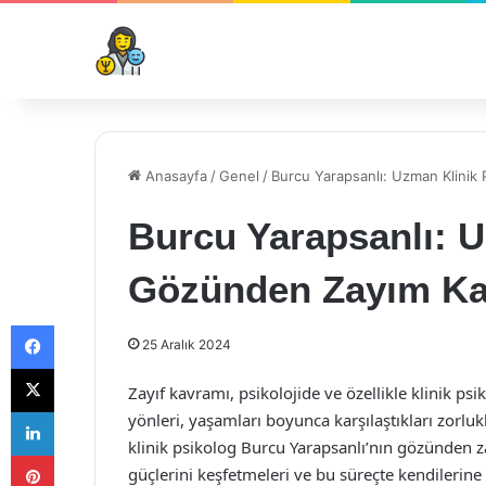
Anasayfa
/
Genel
/
Burcu Yarapsanlı: Uzman Klini
Burcu Yarapsanlı: 
Gözünden Zayım Ka
Facebook
25 Aralık 2024
X
Zayıf kavramı, psikolojide ve özellikle klinik psik
LinkedIn
yönleri, yaşamları boyunca karşılaştıkları zorlukl
klinik psikolog Burcu Yarapsanlı’nın gözünden zay
Pinterest
güçlerini keşfetmeleri ve bu süreçte kendilerine