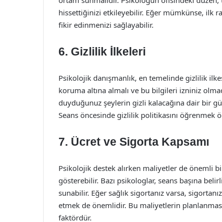
ortam sunmalıdır. Psikologun ofisindeki düzen, t
hissettiğinizi etkileyebilir. Eğer mümkünse, ilk
fikir edinmenizi sağlayabilir.
6. Gizlilik İlkeleri
Psikolojik danışmanlık, en temelinde gizlilik ilke
koruma altına almalı ve bu bilgileri izniniz olm
duyduğunuz şeylerin gizli kalacağına dair bir gü
Seans öncesinde gizlilik politikasını öğrenmek ö
7. Ücret ve Sigorta Kapsamı
Psikolojik destek alırken maliyetler de önemli bi
gösterebilir. Bazı psikologlar, seans başına belir
sunabilir. Eğer sağlık sigortanız varsa, sigorta
etmek de önemlidir. Bu maliyetlerin planlanmas
faktördür.