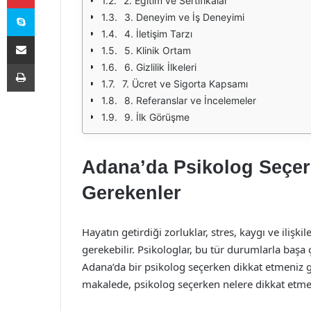
2. Eğitim ve Sertifikalar
Skype
3. Deneyim ve İş Deneyimi
4. İletişim Tarzı
E-Posta ile paylaş
5. Klinik Ortam
Yazdır
6. Gizlilik İlkeleri
7. Ücret ve Sigorta Kapsamı
8. Referanslar ve İncelemeler
9. İlk Görüşme
Adana’da Psikolog Seçer
Gerekenler
Hayatın getirdiği zorluklar, stres, kaygı ve ilişk
gerekebilir. Psikologlar, bu tür durumlarla baş
Adana’da bir psikolog seçerken dikkat etmeniz 
makalede, psikolog seçerken nelere dikkat etmeni