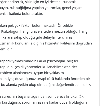
eğerlendirerek, sizin için en iyi desteği sunacak
mayın, ruh sağlığına yapılan yatırımlar, genel yaşam
enize katkıda bulunacaktır.
eken pek çok faktör bulunmaktadır. Öncelikle,
. Psikologun hangi üniversiteden mezun olduğu, hangi
ikalara sahip olduğu gibi detaylar, tercihinizi
e uzmanlık konuları, aldığınız hizmetin kalitesini doğrudan
emlidir.
apötik yaklaşımlardır. Farklı psikologlar, bilişsel
rapi gibi çeşitli yöntemler kullanabilmektedirler.
 problem alanlarınıza uygun bir yaklaşım
, ihtiyaç duyduğunuz terapi türü hakkında önceden bir
bu alanda yetkin olup olmadığını değerlendirebilirsiniz.
 sürecinin başarısı açısından son derece kritiktir. İlk
im kurduğuna, sorunlarınıza ne kadar duyarlı olduğuna