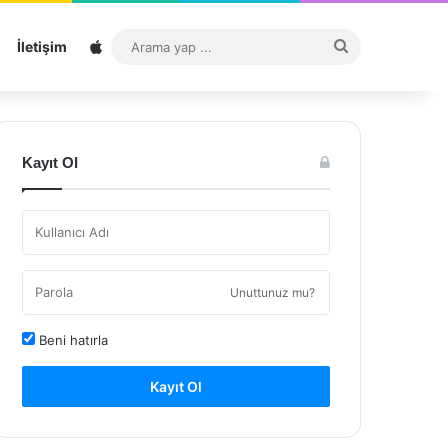
Sitemap
Arama
İletişim
yap
...
Kayıt Ol
Unuttunuz mu?
Beni hatırla
Kayıt Ol