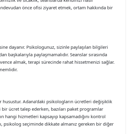
emizlik ve sıcaklık, seanslarda kendinizi nasıl
 randevudan önce ofisi ziyaret etmek, ortam hakkında bir
sine dayanır. Psikologunuz, sizinle paylaşılan bilgileri
adan başkalarıyla paylaşmamalıdır. Seanslar sırasında
vence almak, terapi sürecinde rahat hissetmenizi sağlar.
nemlidir.
r husustur. Adana’daki psikologların ücretleri değişiklik
li bir ücret talep ederken, bazıları paket programlar
nızın hangi hizmetleri kapsayıp kapsamadığını kontrol
ı, psikolog seçiminde dikkate almanız gereken bir diğer