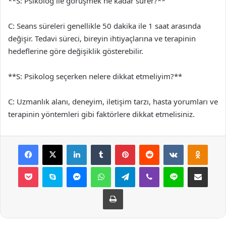
**S: Psikolog ile görüşmek ne kadar sürer?**
C: Seans süreleri genellikle 50 dakika ile 1 saat arasında
değişir. Tedavi süreci, bireyin ihtiyaçlarına ve terapinin
hedeflerine göre değişiklik gösterebilir.
**S: Psikolog seçerken nelere dikkat etmeliyim?**
C: Uzmanlık alanı, deneyim, iletişim tarzı, hasta yorumları ve
terapinin yöntemleri gibi faktörlere dikkat etmelisiniz.
Facebook
X
LinkedIn
Tumblr
Pinterest
Reddit
VKontakte
Odnok
Pocket
Skype
Messenger
WhatsApp
Telegram
Viber
Line
E-Posta ile payla
Yazdır