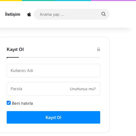
Sitemap
Arama
İletişim
yap
...
Kayıt Ol
Unuttunuz mu?
Beni hatırla
Kayıt Ol