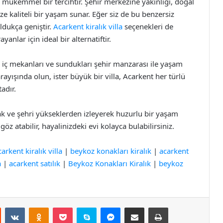
n mükemmel bir tercihtir. Şehir merkezine yakınlığı, doğal
ize kaliteli bir yaşam sunar. Eğer siz de bu benzersiz
oldukça geniştir.
Acarkent kiralık villa
seçenekleri de
anlar için ideal bir alternatiftir.
ş iç mekanları ve sundukları şehir manzarası ile yaşam
 arayışında olun, ister büyük bir villa, Acarkent her türlü
adır.
k ve şehri yükseklerden izleyerek huzurlu bir yaşam
göz atabilir, hayalinizdeki evi kolayca bulabilirsiniz.
carkent kiralık villa
|
beykoz konakları kiralık
|
acarkent
a
|
acarkent satılık
|
Beykoz Konakları Kiralık
|
beykoz
st
Reddit
VKontakte
Odnoklassniki
Pocket
Skype
Messenger
E-Posta ile paylaş
Yazdır