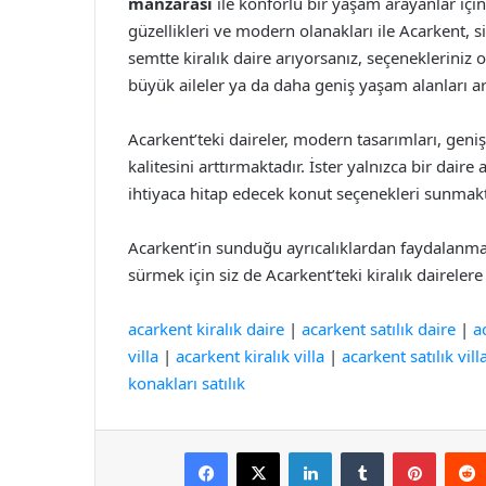
manzarası
ile konforlu bir yaşam arayanlar içi
güzellikleri ve modern olanakları ile Acarkent, s
semtte kiralık daire arıyorsanız, seçenekleriniz 
büyük aileler ya da daha geniş yaşam alanları aray
Acarkent’teki daireler, modern tasarımları, geni
kalitesini arttırmaktadır. İster yalnızca bir daire
ihtiyaca hitap edecek konut seçenekleri sunmakt
Acarkent’in sunduğu ayrıcalıklardan faydalanma
sürmek için siz de Acarkent’teki kiralık dairelere 
acarkent kiralık daire
|
acarkent satılık daire
|
a
villa
|
acarkent kiralık villa
|
acarkent satılık vill
konakları satılık
Facebook
X
LinkedIn
Tumblr
Pintere