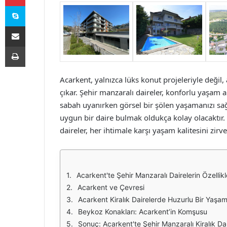
Skype
E-Posta ile paylaş
Yazdır
Acarkent, yalnızca lüks konut projeleriyle deği
çıkar. Şehir manzaralı daireler, konforlu yaşam
sabah uyanırken görsel bir şölen yaşamanızı sağ
uygun bir daire bulmak oldukça kolay olacaktır. 
daireler, her ihtimale karşı yaşam kalitesini zirve
Acarkent'te Şehir Manzaralı Dairelerin Özellikl
Acarkent ve Çevresi
Acarkent Kiralık Dairelerde Huzurlu Bir Yaşa
Beykoz Konakları: Acarkent’in Komşusu
Sonuç: Acarkent'te Şehir Manzaralı Kiralık Dai