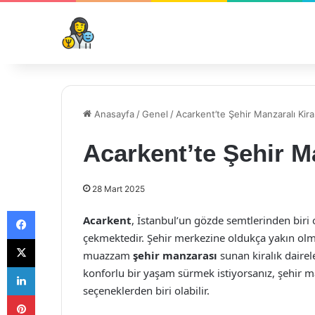
Anasayfa
/
Genel
/
Acarkent’te Şehir Manzaralı Kiral
Acarkent’te Şehir Ma
28 Mart 2025
Facebook
Acarkent
, İstanbul’un gözde semtlerinden biri o
çekmektedir. Şehir merkezine oldukça yakın olma
X
muazzam
şehir manzarası
sunan kiralık dairel
LinkedIn
konforlu bir yaşam sürmek istiyorsanız, şehir ma
seçeneklerden biri olabilir.
Pinterest