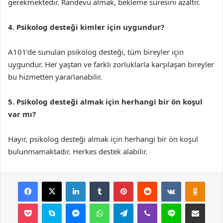
gerekmektedir. Randevu almak, bekleme süresini azaltır.
4. Psikolog desteği kimler için uygundur?
A101’de sunulan psikolog desteği, tüm bireyler için
uygundur. Her yaştan ve farklı zorluklarla karşılaşan bireyler
bu hizmetten yararlanabilir.
5. Psikolog desteği almak için herhangi bir ön koşul
var mı?
Hayır, psikolog desteği almak için herhangi bir ön koşul
bulunmamaktadır. Herkes destek alabilir.
Facebook
X
LinkedIn
Tumblr
Pinterest
Reddit
VKontakte
Odnok
Pocket
Skype
Messenger
WhatsApp
Telegram
Viber
Line
E-Posta ile payla