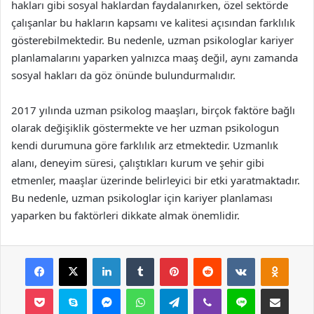
hakları gibi sosyal haklardan faydalanırken, özel sektörde
çalışanlar bu hakların kapsamı ve kalitesi açısından farklılık
gösterebilmektedir. Bu nedenle, uzman psikologlar kariyer
planlamalarını yaparken yalnızca maaş değil, aynı zamanda
sosyal hakları da göz önünde bulundurmalıdır.
2017 yılında uzman psikolog maaşları, birçok faktöre bağlı
olarak değişiklik göstermekte ve her uzman psikologun
kendi durumuna göre farklılık arz etmektedir. Uzmanlık
alanı, deneyim süresi, çalıştıkları kurum ve şehir gibi
etmenler, maaşlar üzerinde belirleyici bir etki yaratmaktadır.
Bu nedenle, uzman psikologlar için kariyer planlaması
yaparken bu faktörleri dikkate almak önemlidir.
Facebook
X
LinkedIn
Tumblr
Pinterest
Reddit
VKontakte
Odnok
Pocket
Skype
Messenger
WhatsApp
Telegram
Viber
Line
E-Posta ile payla